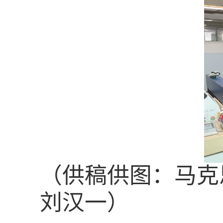
（供稿
供图
：马克
刘汉一
）