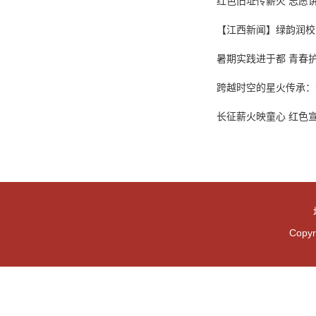
红色旧址传薪火 志愿
【江西新闻】绿韵润校
暑期实践进于都 青春护
跨越时空的星火传承：
长征薪火映童心 红色
Cop