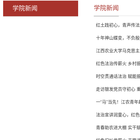
学院新闻
学院新闻
红土践初心，青声传法
十年神山蝶变，不负殷
江西农业大学马克思主
红色法治传薪火 乡村
时空贯通话法治 赋能
走访银发党员守初心 重
一“马”当先！江农青
法治宣讲润童心，红色
青春助农进大棚 实干